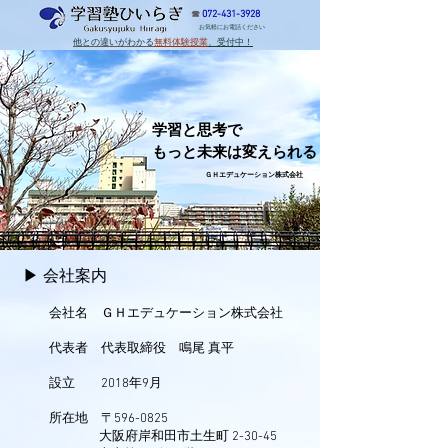
072-431-3928
☎︎
お気軽にお電話ください
他との違いがわかる
無料体験授業
、受付中！
学習と思考で
​もっと未来は変えられる
ＧＨエデュケーション株式会社
▶︎ 会社案内​
会社名 ＧＨエデュケーション株式会社
代表者 代表取締役 鳴尾 真平
設立​ 2018年9月
所在地 〒596-0825
大阪府岸和田市土生町 2-30-45